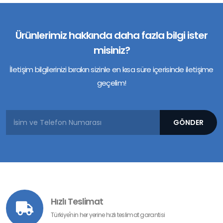
poşeti fiyatları, üretim süreci
ve sipariş seçenekleri
hakkında daha fazla bilgi için
hemen bizimle iletişime geçin
Ürünlerimiz hakkında daha fazla bilgi ister
misiniz?
İletişim bilgilerinizi bırakın sizinle en kısa süre içerisinde iletişime
geçelim!
Hızlı Teslimat
Türkiye'nin her yerine hızlı teslimat garantisi