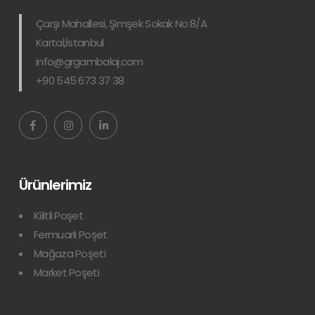
Çarşı Mahallesi, Şimşek Sokak No:8/A
Kartal,İstanbul
info@grgambalaj.com
+90 545 673 37 38
Ürünlerimiz
Kilitli Poşet
Fermuarlı Poşet
Mağaza Poşeti
Market Poşeti