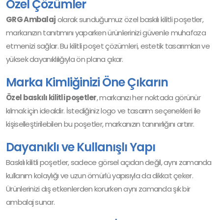
Özel Çözümler
GRG Ambalaj
olarak sunduğumuz özel baskılı kilitli poşetler,
markanızın tanıtımını yaparken ürünlerinizi güvenle muhafaza
etmenizi sağlar. Bu kilitli poşet çözümleri, estetik tasarımları ve
yüksek dayanıklılığıyla ön plana çıkar.
Marka Kimliğinizi Öne Çıkarın
Özel baskılı kilitli poşetler
, markanızı her noktada görünür
kılmak için idealdir. İstediğiniz logo ve tasarım seçenekleri ile
kişiselleştirilebilen bu poşetler, markanızın tanınırlığını artırır.
Dayanıklı ve Kullanışlı Yapı
Baskılı kilitli poşetler, sadece görsel açıdan değil, aynı zamanda
kullanım kolaylığı ve uzun ömürlü yapısıyla da dikkat çeker.
Ürünlerinizi dış etkenlerden korurken aynı zamanda şık bir
ambalaj sunar.