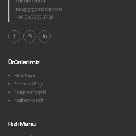
Kartal,İstanbul
info@grgambalaj.com
+90 545 673 37 38
Ürünlerimiz
Kilitli Poşet
Fermuarlı Poşet
Mağaza Poşeti
Market Poşeti
Hızlı Menü