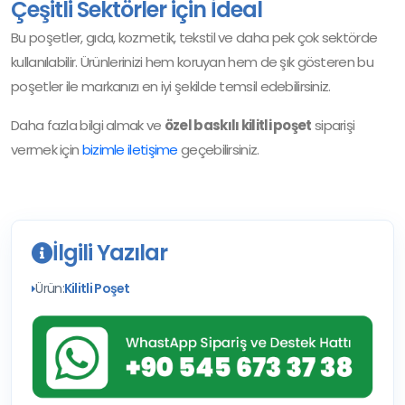
Çeşitli Sektörler için İdeal
Bu poşetler, gıda, kozmetik, tekstil ve daha pek çok sektörde
kullanılabilir. Ürünlerinizi hem koruyan hem de şık gösteren bu
poşetler ile markanızı en iyi şekilde temsil edebilirsiniz.
Daha fazla bilgi almak ve
özel baskılı kilitli poşet
siparişi
vermek için
bizimle iletişime
geçebilirsiniz.
İlgili Yazılar
Ürün:
Kilitli Poşet